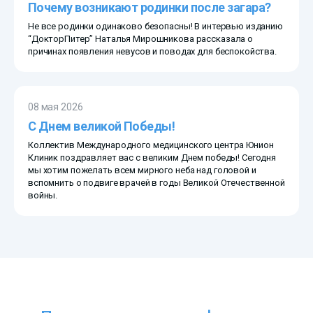
Почему возникают родинки после загара?
Не все родинки одинаково безопасны! В интервью изданию
“ДокторПитер” Наталья Мирошникова рассказала о
причинах появления невусов и поводах для беспокойства.
08 мая 2026
С Днем великой Победы!
Коллектив Международного медицинского центра Юнион
Клиник поздравляет вас с великим Днем победы! Сегодня
мы хотим пожелать всем мирного неба над головой и
вспомнить о подвиге врачей в годы Великой Отечественной
войны.