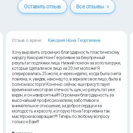
Оставить отзыв
Все отзывы
Отзыв о враче:
Кикория Нона Георгиевна
Хочу выразить огромную благодарность пластическому
хирургу Кикория Ноне Георгиевне за безупречный
результат подтяжки лица. Низкий поклон за золотые руки,
которые сделали мое лицо на 20 лет моложе! Я
оперировалась 25 июля, а через неделю, когда была снята
повязка, я, увидев, наконец-то, в зеркале свое лицо, была в
полном восторге! Конечно сейчас еще присутствует
временная некоторая отечность щек, но результат уже
виден, и он невероятный!!! Огромная благодарность за
высочайший профессионализм, заботливое и
внимательное отношение, за доброе сердце и за
молодость и красоту, которую Нона Георгиевна так
мастерски возвращает!!! Теперь по любому вопросу
только к Вам!!!