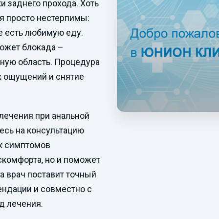
и заднего прохода. Хоть
я просто нестерпимы:
же есть любимую еду.
может блокада –
ную область. Процедура
х ощущений и снятие
лечения при анальной
есь на консультацию
х симптомов
искомфорта, но и поможет
а врач поставит точный
ендации и совместно с
д лечения.