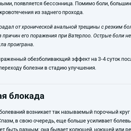
ными, появляется бессонница. Помимо боли, больши
 кровотечения из заднего прохода.
радал от хронической анальной трещины с резким б
из причин его поражения при Ватерлоо. Острые боли 
ла проиграна.
раженный обезболивающий эффект на 3-4 суток посл
переходу болезни в стадию улучшения.
ая блокада
аболеваний возникает так называемый порочный кру
Спазм, в свою очередь, еще больше усиливает болев
жет быть разным: она бывает колющей, ноющей или ре