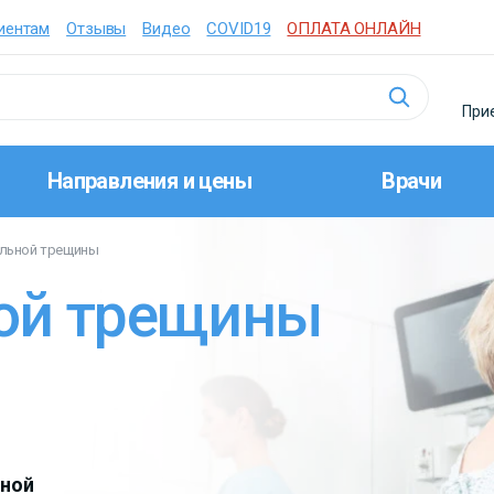
иентам
Отзывы
Видео
COVID19
ОПЛАТА ОНЛАЙН
Прие
Направления и цены
Врачи
альной трещины
ой трещины
нной