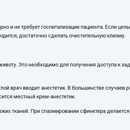
о и не требует госпитализации пациента. Если цель
одится, достаточно сделать очистительную клизму.
 животу. Это необходимо для получения доступа к за
ой врач вводит анестетик. В большинстве случаев рас
сится местный крем-анестетик.
оких тканей. При спазмировании сфинктера делаетс