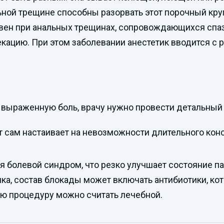
ной трещине способны разорвать этот порочный круг
вен при анальных трещинах, сопровождающихся спа
екацию. При этом заболевании анестетик вводится 
а выраженную боль, врачу нужно провести детальный
нт сам настаивает на невозможности длительного кон
я болевой синдром, что резко улучшает состояние па
ика, состав блокады может включать антибиотики, к
ую процедуру можно считать лечебной.