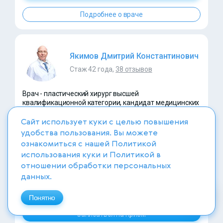
Подробнее о враче
Якимов Дмитрий Константинович
Стаж 42 года,
38 отзывов
Врач - пластический хирург высшей
квалификационной категории, кандидат медицинских
наук
Сайт использует куки с целью повышения
удобства пользования. Вы можете
ознакомиться с нашей
Политикой
использования куки
и
Политикой в
отношении обработки персональных
данных
.
Прием (осмотр, консультация) врача-
3 600
/
0 ₽
пластического хирурга, первичный
Понятно
Записаться на прием