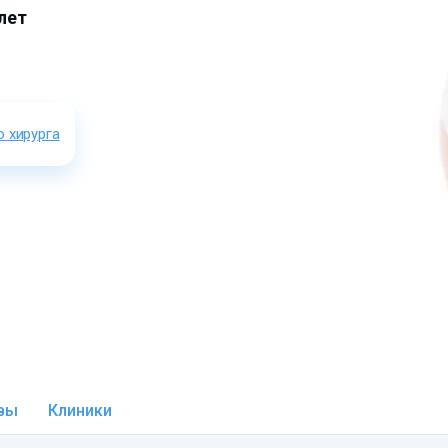
лет
о хирурга
вы
Клиники