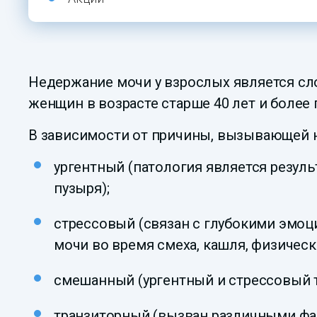
Недержание мочи у взрослых является сл
женщин в возрасте старше 40 лет и более
В зависимости от причины, вызывающей н
ургентный (патология является резу
пузыря);
стрессовый (связан с глубокими эмо
мочи во время смеха, кашля, физически
смешанный (ургентный и стрессовый т
транзиторный (вызван различными фа