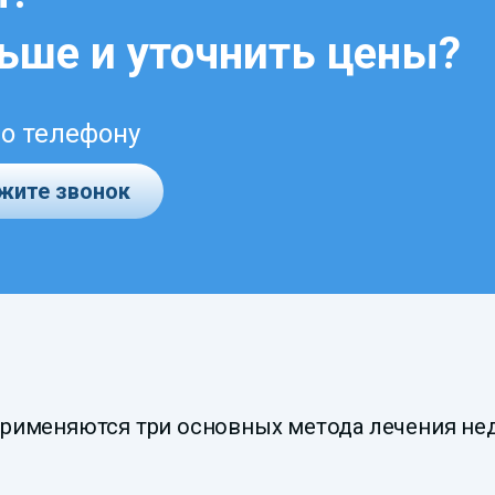
льше и уточнить цены?
по телефону
жите звонок
именяются три основных метода лечения нед