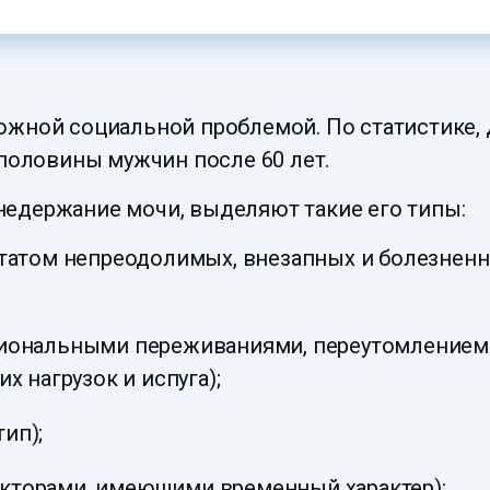
ожной социальной проблемой. По статистике,
 половины мужчин после 60 лет.
едержание мочи, выделяют такие его типы:
льтатом непреодолимых, внезапных и болезне
циональными переживаниями, переутомлением 
х нагрузок и испуга);
ип);
кторами, имеющими временный характер);