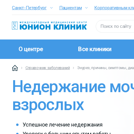
Санкт-Петербург
Пациентам
Корпоративным кл
О центре
Все клиники
Справочник заболеваний
Энурез, причины, симптомы, д
Недержание моч
взрослых
Успешное лечение недержания
Урологи с большим опытом работы