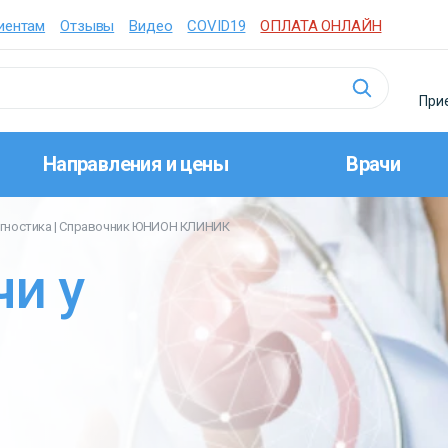
иентам
Отзывы
Видео
COVID19
ОПЛАТА ОНЛАЙН
Прие
Направления и цены
Врачи
иагностика | Справочник ЮНИОН КЛИНИК
и у