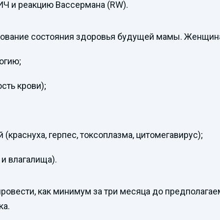
 ВИЧ и реакцию Вассермана (RW).
дование состояния здоровья будущей мамы. Женщин
огию;
сть крови);
краснуха, герпес, токсоплазма, цитомегавирус);
и влагалища).
овести, как минимум за три месяца до предполагаем
ка.