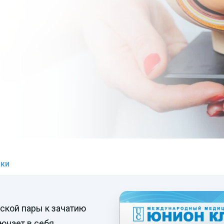
ики
ской пары к зачатию
ючает в себя