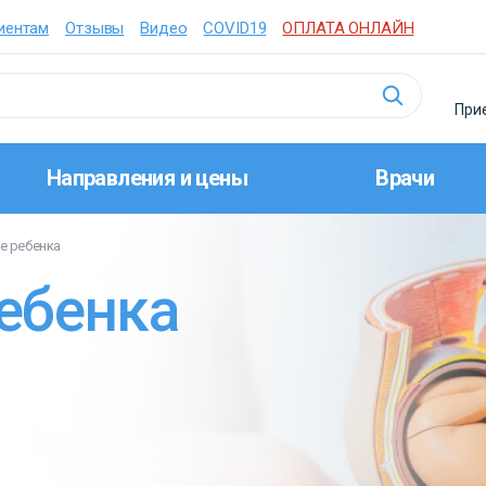
иентам
Отзывы
Видео
COVID19
ОПЛАТА ОНЛАЙН
Прие
Направления и цены
Врачи
е ребенка
ебенка