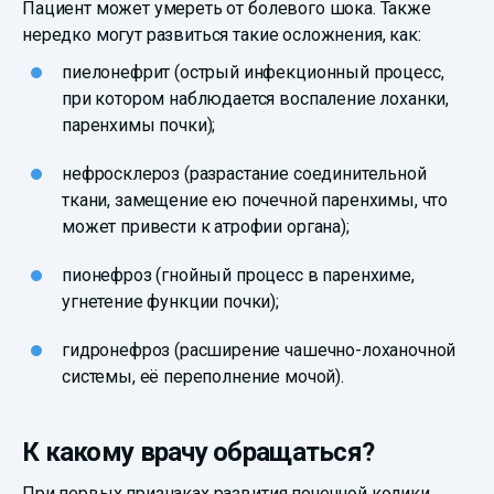
Пациент может умереть от болевого шока. Также
нередко могут развиться такие осложнения, как:
пиелонефрит (острый инфекционный процесс,
при котором наблюдается воспаление лоханки,
паренхимы почки);
нефросклероз (разрастание соединительной
ткани, замещение ею почечной паренхимы, что
может привести к атрофии органа);
пионефроз (гнойный процесс в паренхиме,
угнетение функции почки);
гидронефроз (расширение чашечно-лоханочной
системы, её переполнение мочой).
К какому врачу обращаться?
При первых признаках развития почечной колики