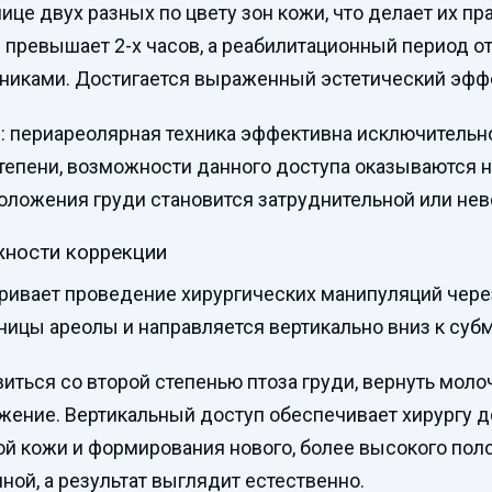
це двух разных по цвету зон кожи, что делает их п
 превышает 2-х часов, а реабилитационный период о
хниками. Достигается выраженный эстетический эфф
 периареолярная техника эффективна исключительно
 степени, возможности данного доступа оказываютс
оложения груди становится затруднительной или не
жности коррекции
ривает проведение хирургических манипуляций чере
аницы ареолы и направляется вертикально вниз к суб
иться со второй степенью птоза груди, вернуть мол
жение. Вертикальный доступ обеспечивает хирургу 
й кожи и формирования нового, более высокого поло
ой, а результат выглядит естественно.