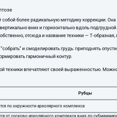
птозе
т собой более радикальную методику коррекции. Он
т вертикально вниз и горизонтально вдоль подгрудно
обственно, отсюда и название техники — Т-образная, 
“собрать” и смоделировать грудь: приподнять опусти
ормировать гармоничный контур.
ой техники впечатляют своей выраженностью. Можно 
Рубцы
 по окружности ареолярного комплекса
 от сосково-ареолярного комплекса вниз до субмаммарно