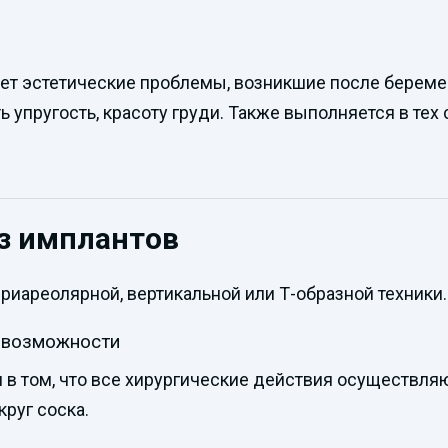
ает эстетические проблемы, возникшие после береме
пругость, красоту груди. Также выполняется в тех с
з имплантов
иареолярной, вертикальной или Т-образной техники.
ё возможности
я в том, что все хирургические действия осуществля
руг соска.