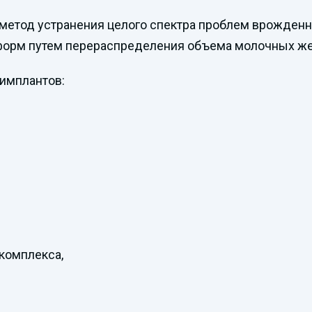
етод устранения целого спектра проблем врожденног
х форм путем перераспределения объема молочных же
 имплантов:
комплекса,