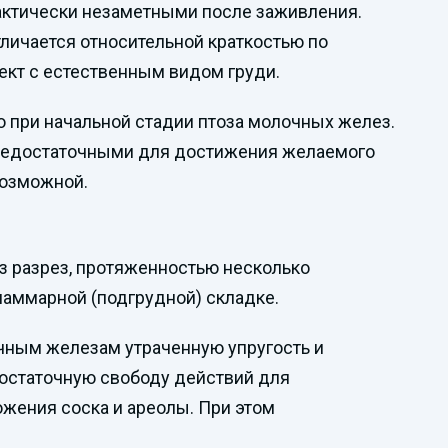
рактически незаметными после заживления.
тличается относительной краткостью по
ект с естественным видом груди.
 при начальной стадии птоза молочных желез.
я недостаточными для достижения желаемого
возможной.
з разрез, протяженностью несколько
маммарной (подгрудной) складке.
очным железам утраченную упругость и
достаточную свободу действий для
жения соска и ареолы. При этом