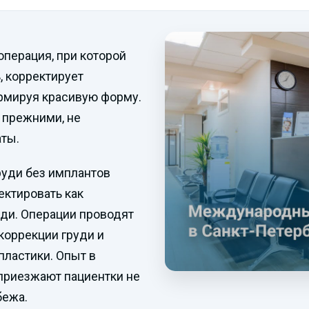
операция, при которой
, корректирует
рмируя красивую форму.
 прежними, не
ты.
руди без имплантов
ектировать как
уди. Операции проводят
коррекции груди и
ластики. Опыт в
 приезжают пациентки не
бежа.