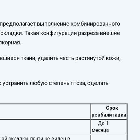
а предполагает выполнение комбинированного
й складки. Такая конфигурация разреза внешне
якорная.
вшиеся ткани, удалить часть растянутой кожи,
устранить любую степень птоза, сделать
Срок
реабилитации
До 1
месяца
й складки, почти не виден в