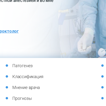
стной анестезией и во мне
роктолог
Патогенез
Классификация
Мнение врача
Прогнозы