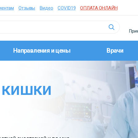
иентам
Отзывы
Видео
COVID19
ОПЛАТА ОНЛАЙН
Прие
Направления и цены
Врачи
 кишки