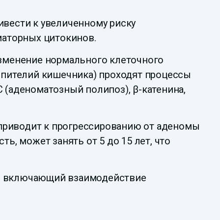
ивести к увеличенному риску
маторных цитокинов.
зменение нормального клеточного
пителий кишечника) проходят процессы
 (аденоматозный полипоз), β-катенина,
приводит к прогрессированию от аденомы
ь, может занять от 5 до 15 лет, что
с, включающий взаимодействие