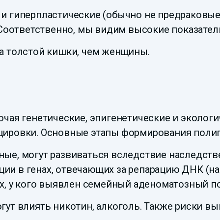
и гиперпластические (обычно не предраковые
 Соответственно, мы видим высокие показател
а толстой кишки, чем женщины.
чая генетические, эпигенетические и эколог
цировки. Основные этапы формирования поли
ые, могут развиваться вследствие наследств
и в генах, отвечающих за репарацию ДНК (на
ех, у кого выявлен семейный аденоматозный п
гут влиять никотин, алкоголь. Также риски в