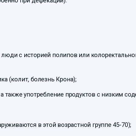
бенно при дефекации).
люди с историей полипов или колоректальног
а (колит, болезнь Крона);
а также употребление продуктов с низким сод
руживаются в этой возрастной группе 45-70);