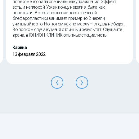
порекомендовала специальные упражнения. Эффект
есть, и неплохой. Уже к концу недели я была как
новенькая. Восстановление после верхней
блефаропластики занимает примерно 2 недели,
учитывайте это. Но потом как по маслу – следов не будет.
Во всяком случае у меня отличный результат. Слушайте
врача, в ЮНИОН КЛИНИК опытные специалисты!
Карина
13 февраля 2022