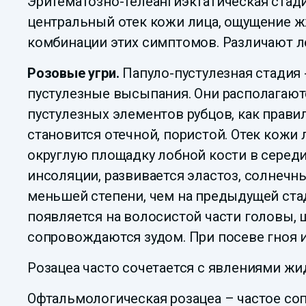
Эритематозно-телеангиэктатическая стад
центральный отек кожи лица, ощущение 
комбинации этих симптомов. Различают л
Розовые угри.
Папуло-пустулезная стадия 
пустулезные высыпания. Они располагаютс
пустулезных элементов рубцов, как прави
становится отечной, пористой. Отек кожи 
округлую площадку лобной кости в середи
инсоляции, развивается эластоз, солнеч
меньшей степени, чем на предыдущей стад
появляется на волосистой части головы, ш
сопровождаются зудом. При посеве гноя 
Розацеа часто сочетается с явлениями ж
Офтальмологическая розацеа – частое с