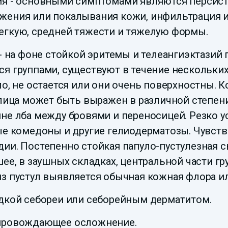
ия - основными симптомами являются персист
жжения или покалывания кожи, инфильтрация
егкую, средней тяжести и тяжелую формы.
- на фоне стойкой эритемы и телеангиэктазий
я группами, существуют в течение нескольких
ло, не остается или они очень поверхностны. 
лица может быть выражен в различной степени,
не лба между бровями и переносицей. Резко у
ные комедоны и другие гелиодерматозы. Чувс
ии. Постепенно стойкая папуло-пустулезная с
ее, в заушных складках, центральной части гр
из пустул выявляется обычная кожная флора и
идкой себореи или себорейным дерматитом.
опровождающее осложнение.