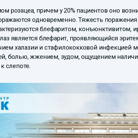
м розацеа, причем у 20% пациентов оно возник
поражаются одновременно. Тяжесть поражения 
рактеризуются блефаритом, конъюнктивитом, и
лаз является блефарит, проявляющийся эрит
личием халазии и стафилококковой инфекцией 
, болью, жжением, зудом, ощущением наличия
к слепоте.