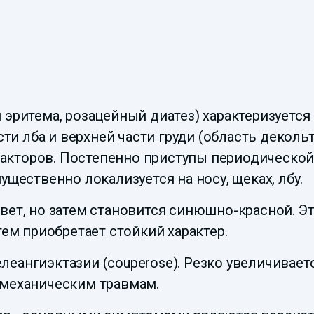
 эритема, розацейный диатез) характеризуетс
асти лба и верхней части груди (область деко
акторов. Постепенно приступы периодической
ущественно локализуется на носу, щеках, лбу.
вет, но затем становится синюшно-красной. Эт
тем приобретает стойкий характер.
еангиэктазии (couperose). Резко увеличивает
 механическим травмам.