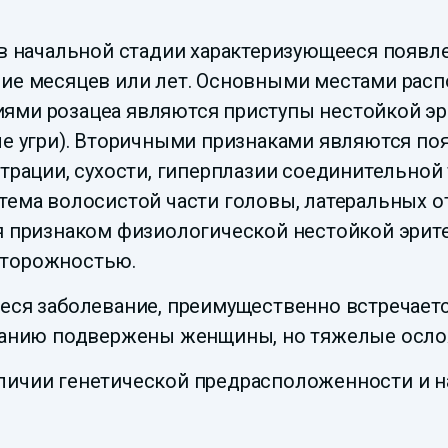
 в начальной стадии характеризующееся появл
ние месяцев или лет. Основными местами расп
ями розацеа являются приступы нестойкой эр
вые угри). Вторичными признаками являются п
ьтрации, сухости, гиперплазии соединительной
тема волосистой части головы, латеральных от
ся признаком физиологической нестойкой эрит
сторожностью.
еся заболевание, преимущественно встречаетс
еванию подвержены женщины, но тяжелые осло
личии генетической предрасположенности и н