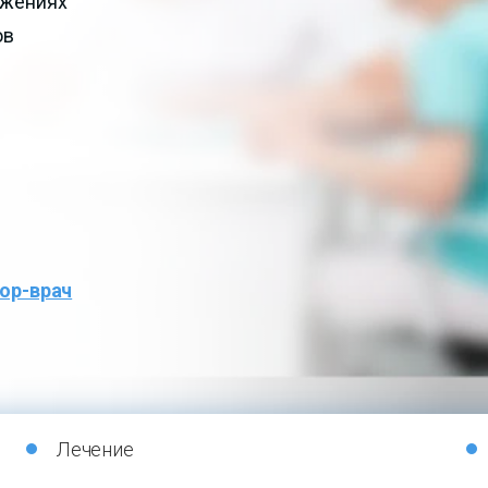
ажениях
ов
ор-врач
Лечение