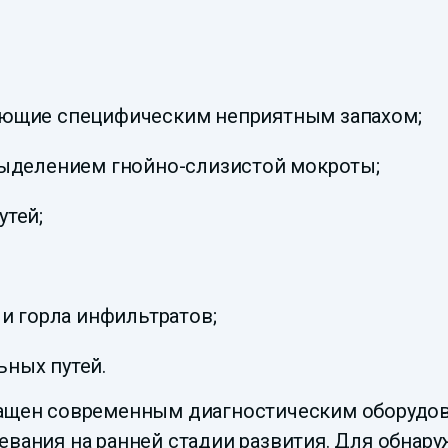
ающие специфическим неприятным запахом;
выделением гнойно-слизистой мокроты;
утей;
 и горла инфильтратов;
ных путей.
щен современным диагностическим оборудов
евания на ранней стадии развития. Для обнар