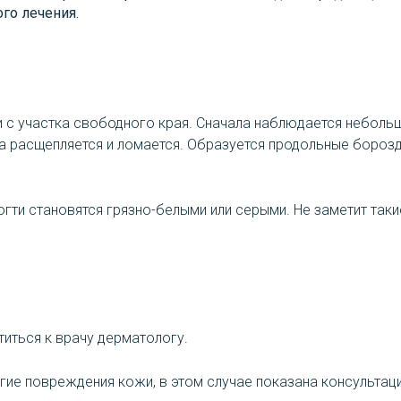
го лечения.
и с участка свободного края. Сначала наблюдается небол
а расщепляется и ломается. Образуется продольные борозд
гти становятся грязно-белыми или серыми. Не заметит так
титься к врачу дерматологу.
угие повреждения кожи, в этом случае показана консультац