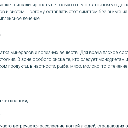
может сигнализировать не только о недостаточном уходе за
ов и систем. Поэтому оставлять этот симптом без внимания
мплексное лечение.
.
ватка минералов и полезных веществ. Для врача плохое сос
яния. В зоне особого риска те, кто следует монодиетам и
ом продукты, в частности, рыба, мясо, молоко, то с течен
-технологии;
;
часто встречается расслоение ногтей людей, страдающих о