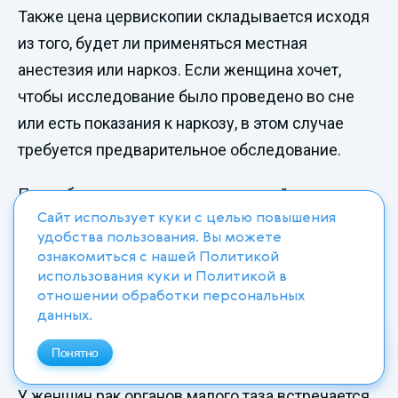
Также цена цервископии складывается исходя
из того, будет ли применяться местная
анестезия или наркоз. Если женщина хочет,
чтобы исследование было проведено во сне
или есть показания к наркозу, в этом случае
требуется предварительное обследование.
Подробные рекомендации и точный расчет
цервископии пациентки Юнион Клиник получают
Сайт использует куки с целью повышения
удобства пользования. Вы можете
после консультации и осмотра.
ознакомиться с нашей
Политикой
использования куки
и
Политикой в
отношении обработки персональных
данных
.
Значение профилактики и
регулярных осмотров
Понятно
У женщин рак органов малого таза встречается