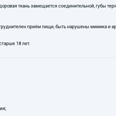
доровая ткань замещается соединительной, губы тер
атруднителен приём пищи, быть нарушены мимика и ар
тарше 18 лет.
ия;