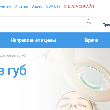
иентам
Отзывы
Видео
COVID19
ОПЛАТА ОНЛАЙН
Прие
Направления и цены
Врачи
аление геля из губ
з губ