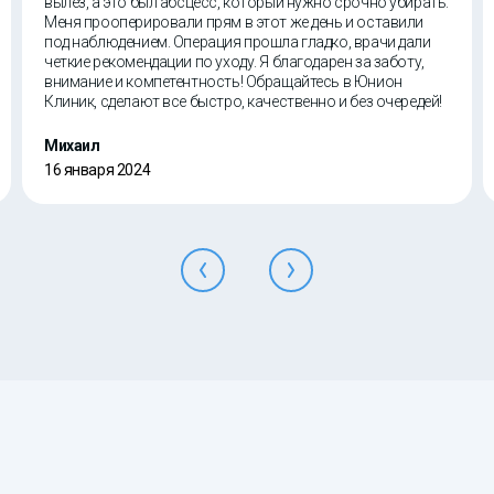
вылез, а это был абсцесс, который нужно срочно убирать.
Меня прооперировали прям в этот же день и оставили
под наблюдением. Операция прошла гладко, врачи дали
четкие рекомендации по уходу. Я благодарен за заботу,
внимание и компетентность! Обращайтесь в Юнион
Клиник, сделают все быстро, качественно и без очередей!
Михаил
16 января 2024