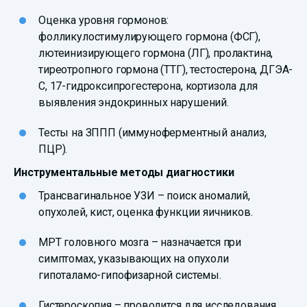
Оценка уровня гормонов:
фолликулостимулирующего гормона (ФСГ),
лютеинизирующего гормона (ЛГ), пролактина,
тиреотропного гормона (ТТГ), тестостерона, ДГЭА-
С, 17-гидроксипрогестерона, кортизола для
выявления эндокринных нарушений.
Тесты на ЗППП (иммуноферментный анализ,
ПЦР).
Инструментальные методы диагностики
Трансвагинальное УЗИ – поиск аномалий,
опухолей, кист, оценка функции яичников.
МРТ головного мозга – назначается при
симптомах, указывающих на опухоли
гипоталамо-гипофизарной системы.
Гистероскопия – проводится для исследования