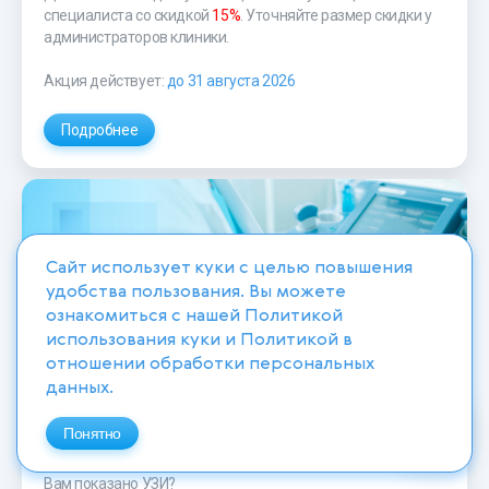
специалиста со скидкой
15%
. Уточняйте размер скидки у
администраторов клиники.
Акция действует:
до 31 августа 2026
Подробнее
Сайт использует куки с целью повышения
удобства пользования. Вы можете
ознакомиться с нашей
Политикой
использования куки
и
Политикой в
отношении обработки персональных
Ультразвуковое исследование со
данных
.
скидкой
Понятно
20 %
Вам показано УЗИ?