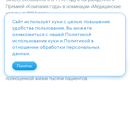
Премией «Компания года» в номинации «Медицинские
услуги» в 2011 году.
Сайт использует куки с целью повышения
удобства пользования. Вы можете
С 31 декабря 2012 г. мы работаем в БЦ высшего
ознакомиться с нашей
Политикой
класса комфортности "Айкон" (ICON) на
использования куки
и
Политикой в
ул. Марата, 69-71, корпус С1, 5 этаж, в пяти
отношении обработки персональных
минутах ходьбы от метро «Звенигородская».
данных
.
С момента открытия и до сегодняшнего дня в Юнион
Понятно
Клиник прошли лечение и вернулись к здоровой и
полноценной жизни тысячи пациентов.
НАШЕ МИРОВОЗЗРЕНИЕ В ОКАЗАНИИ
МЕДИЦИНСКИХ УСЛУГ
Лучшие специалисты + высококачественное лечение
+ индивидуальный подход = здоровый и полноценный
образ жизни.
Программы лечения в «Юнион Клиник» предлагают