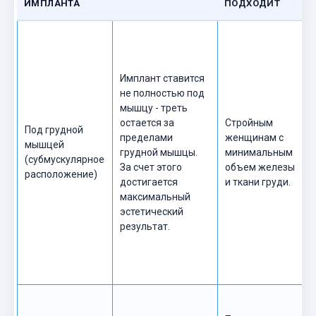
ИМПЛАНТА
ПОДХОДИТ
Имплант ставится
не полностью под
мышцу - треть
остается за
Стройным
Под грудной
пределами
женщинам с
мышцей
грудной мышцы.
минимальным
(субмускулярное
За счет этого
объем железы
расположение)
достигается
и ткани груди.
максимальный
эстетический
результат.