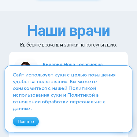
Наши врачи
Выберите врача для записи на консультацию.
Кикория Нона Георгиевна
Стаж 37 лет,
34 отзыва
Сайт использует куки с целью повышения
удобства пользования. Вы можете
Врач - хирург высшей квалификационной категории,
ознакомиться с нашей
Политикой
кандидат медицинских наук, доцент кафедры
использования куки
и
Политикой в
пластической и реконструктивной хирургии
отношении обработки персональных
медицинского университета им. И.И. Мечникова.
данных
.
Понятно