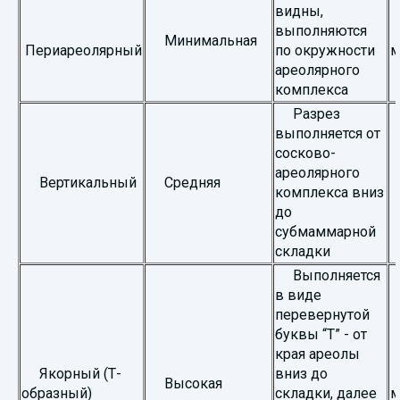
видны,
выполняются
Минимальная
Периареолярный
по окружности
м
ареолярного
комплекса
Разрез
выполняется от
сосково-
ареолярного
Вертикальный
Средняя
1
комплекса вниз
до
субмаммарной
складки
Выполняется
в виде
перевернутой
буквы “Т” - от
края ареолы
Якорный (Т-
вниз до
Высокая
образный)
складки, далее
м